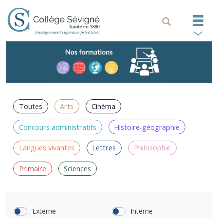
Toutes
Arts
Cinéma
Concours administratifs
Histoire-géographie
Langues vivantes
Lettres
Philosophie
Primaire
Sciences
Externe
Interne