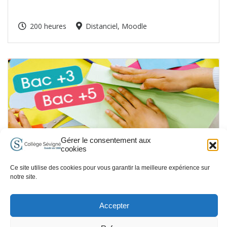
200 heures
Distanciel, Moodle
Gérer le consentement aux
cookies
PRIMAIRE
Ce site utilise des cookies pour vous garantir la meilleure expérience sur
notre site.
Concours de recrutement de
professeurs des écoles (CRPE) – Bac+3
Accepter
/ Bac+5
100 heures
Distanciel, Moodle