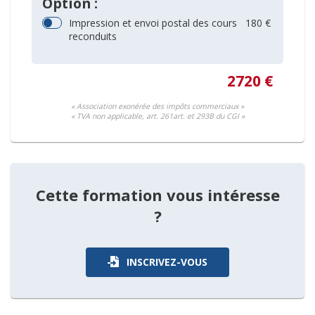
Option :
Impression et envoi postal des cours
180 €
reconduits
2720 €
« Association exonérée des impôts commerciaux »
« TVA non applicable, art. 261art. et 293B du CGI »
Cette formation vous intéresse
?
INSCRIVEZ-VOUS