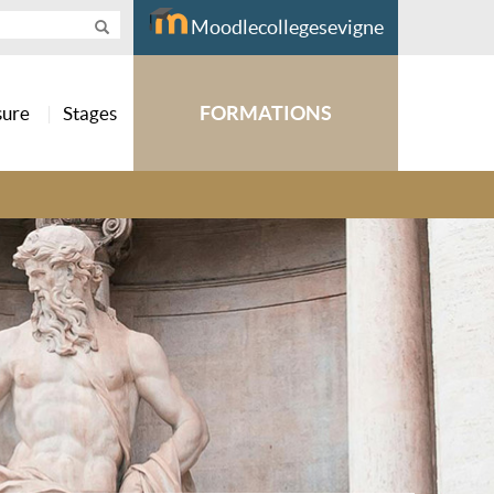
Moodlecollegesevigne
FORMATIONS
sure
Stages