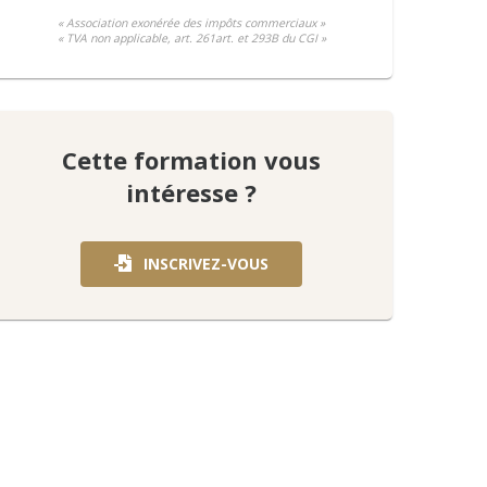
« Association exonérée des impôts commerciaux »
« TVA non applicable, art. 261art. et 293B du CGI »
Cette formation vous
intéresse ?
INSCRIVEZ-VOUS