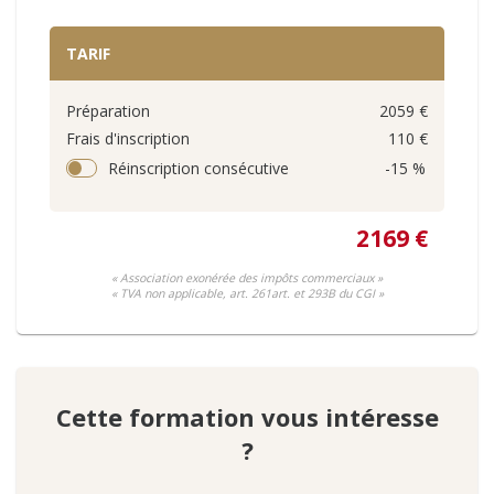
TARIF
Préparation
2059 €
Frais d'inscription
110 €
Réinscription consécutive
-15 %
2169 €
« Association exonérée des impôts commerciaux »
« TVA non applicable, art. 261art. et 293B du CGI »
Cette formation vous intéresse
?