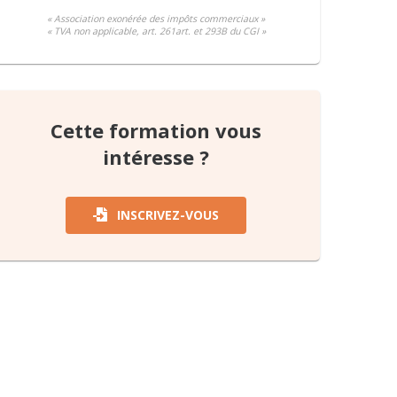
« Association exonérée des impôts commerciaux »
« TVA non applicable, art. 261art. et 293B du CGI »
Cette formation vous
intéresse ?
INSCRIVEZ-VOUS