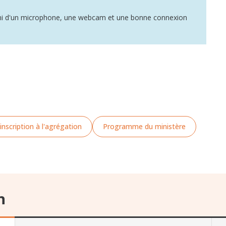
uni d'un microphone, une webcam et une bonne connexion
inscription à l'agrégation
Programme du ministère
n