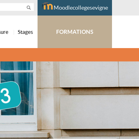
Moodlecollegesevigne
FORMATIONS
sure
Stages