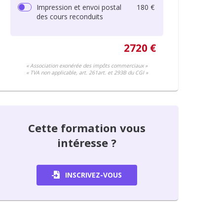
Impression et envoi postal
180 €
des cours reconduits
2720 €
« Association exonérée des impôts commerciaux »
« TVA non applicable, art. 261art. et 293B du CGI »
Cette formation vous
intéresse ?
INSCRIVEZ-VOUS