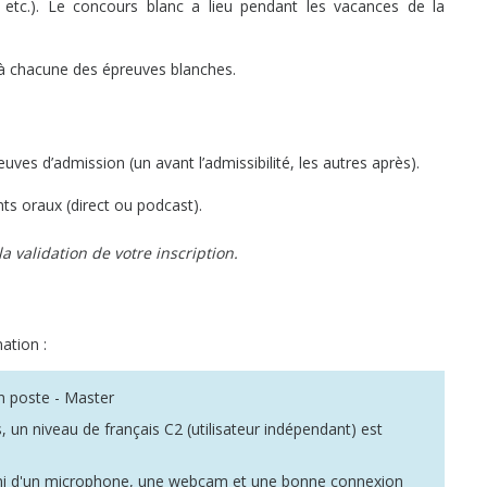
etc.). Le concours blanc a lieu pendant les vacances de la
 à chacune des épreuves blanches.
ves d’admission (un avant l’admissibilité, les autres après).
nts oraux (direct ou podcast).
a validation de votre inscription.
ation :
en poste - Master
 un niveau de français C2 (utilisateur indépendant) est
uni d'un microphone, une webcam et une bonne connexion