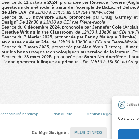
Séance du 11
octobre 2024
, prononcée par
Rebecca Powers
(Anglai
questions de méthode, à partir de l'exemple de Balzac et Defoe. A
de 1ère LVA
"
de 12h30 à 13h30 au CDI rue Pierre-Nicole
Séance du 15
novembre 2024
, prononcée par
Craig Gaffney et
Design
"
De 12h30 à 13h30 au CDI rue Pierre-Nicole
Séance du 6
décembre 2024
, prononcée par
Jennefer Cole
(Anglais)
Creative Writing in the Classroom
"
de 12h30 à 13h30 au CDI rue Pi
Séance du 7
février 2025
, prononcée par
Fanny Malègue
(Histoire), 
en classe de 4e et 2de
"
de 12h30 à 13h30 au CDI rue Pierre-Nicole
Séance du 7
mars 2025
, prononcée par
Alan Yvon
(Lettres), "
Aimer 
sur les bons usages technologiques au service de la lecture
"
De 
Séance du 28
mars 2025
, prononcée par
Sarah Neudoerffer
et
Laur
L'enseignement bilingue au primaire
".
De 12h30 à 13h30, bd Arag
Accessibilité handicap
Plan du site
Mentions légales et Conditions 
Ce site util
Collège Sévigné :
PLUS D'INFOS