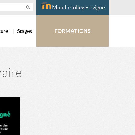
Moodlecollegesevigne
FORMATIONS
sure
Stages
naire