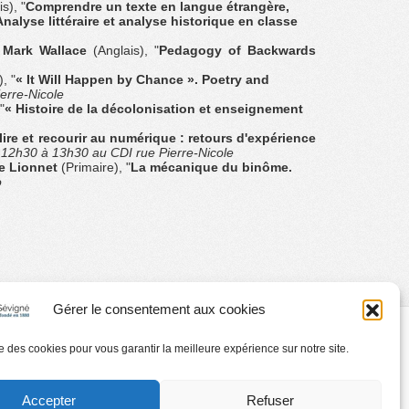
s), "
Comprendre un texte en langue étrangère,
nalyse littéraire et analyse historique en classe
 Mark Wallace
(Anglais), "
Pedagogy of Backwards
, "
« It Will Happen by Chance ». Poetry and
erre-Nicole
"
« Histoire de la décolonisation et enseignement
lire et recourir au numérique : retours d'expérience
12h30 à 13h30 au CDI rue Pierre-Nicole
e Lionnet
(Primaire), "
La mécanique du binôme.
o
Gérer le consentement aux cookies
d’Utilisation
Contact
ise des cookies pour vous garantir la meilleure expérience sur notre site.
Accepter
Refuser