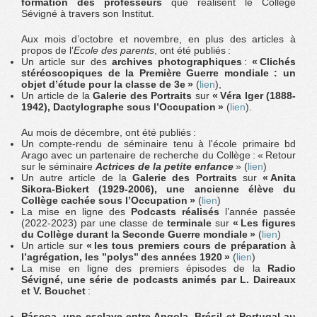
formation des professeurs
que réalisent le Collège
Sévigné à travers son Institut.
Aux mois d’octobre et novembre, en plus des articles à
propos de l’
Ecole des parents
, ont été publiés :
Un article sur des
archives photographiques
:
« Clichés
stéréoscopiques de la Première Guerre mondiale : un
objet d’étude pour la classe de 3
e
»
(
lien
),
Un article de la
Galerie des Portraits
sur
« Véra Iger (1888-
1942), Dactylographe sous l’Occupation »
(
lien
).
Au mois de décembre, ont été publiés :
Un compte-rendu de séminaire tenu à l'école primaire bd
Arago avec un partenaire de recherche du Collège : « Retour
sur le séminaire
Actrices de la petite enfance
» (
lien
)
Un autre article de la
Galerie des Portraits
sur
« Anita
Sikora-Bickert (1929-2006), une ancienne élève du
Collège cachée sous l’Occupation »
(
lien
)
La mise en ligne des
Podcasts réalisés
l’année passée
(2022-2023) par une classe de
terminale
sur
« Les figures
du Collège durant la Seconde Guerre mondiale »
(
lien
)
Un article sur
« les tous premiers cours de préparation à
l’agrégation, les ’’polys’’ des années 1920 »
(
lien
)
La mise en ligne des premiers épisodes de la
Radio
Sévigné, une série de podcasts animés par L. Daireaux
et V. Bouchet
:
Páscoa, une esclave entre Angola, Brésil et Portugal au