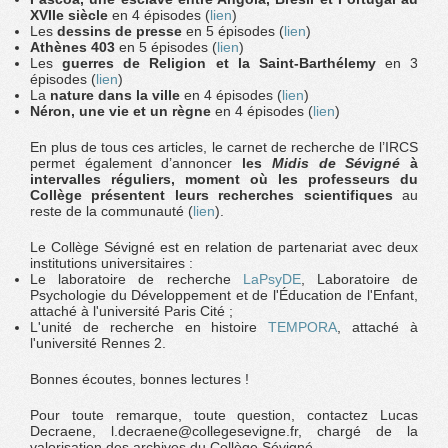
XVIIe siècle
en 4 épisodes (
lien
)
Les
dessins de presse
en 5 épisodes (
lien
)
Athènes 403
en 5 épisodes (
lien
)
Les
guerres de Religion et la Saint-Barthélemy
en 3
épisodes (
lien
)
La
nature dans la ville
en 4 épisodes (
lien
)
Néron, une vie et un règne
en 4 épisodes (
lien
)
En plus de tous ces articles, le carnet de recherche de l’IRCS
permet également d’annoncer
les
Midis de Sévigné
à
intervalles réguliers, moment où les professeurs du
Collège présentent leurs recherches scientifiques
au
reste de la communauté (
lien
).
Le Collège Sévigné est en relation de partenariat avec deux
institutions universitaires :
Le laboratoire de recherche
LaPsyDE
, Laboratoire de
Psychologie du Développement et de l'Éducation de l'Enfant,
attaché à l'université Paris Cité ;
L'unité de recherche en histoire
TEMPORA
, attaché à
l'université Rennes 2.
Bonnes écoutes, bonnes lectures !
Pour toute remarque, toute question, contactez Lucas
Decraene, l.decraene@collegesevigne.fr, chargé de la
valorisation des archives du Collège Sévigné.