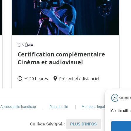
CINÉMA
Certification complémentaire
Cinéma et audiovisuel
~120 heures
Présentiel / distanciel
Accessibilité handicap
Plan du site
Mentions légales et Conditions 
Ce site util
Collège Sévigné :
PLUS D'INFOS