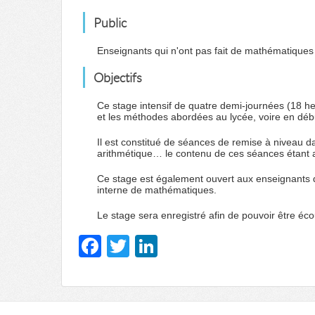
Public
Enseignants qui n'ont pas fait de mathématiques
Objectifs
Ce stage intensif de quatre demi-journées (18 he
et les méthodes abordées au lycée, voire en dé
Il est constitué de séances de remise à niveau d
arithmétique… le contenu de ces séances étant 
Ce stage est également ouvert aux enseignants qu
interne de mathématiques.
Le stage sera enregistré afin de pouvoir être éco
F
T
Li
a
wi
n
c
tt
k
e
er
e