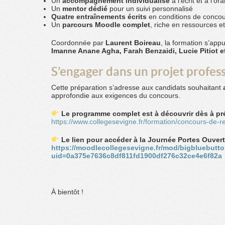
Un
accompagnement individualisé
à l’écrit et à l’ora
Un
mentor dédié
pour un suivi personnalisé
Quatre entraînements écrits
en conditions de conco
Un
parcours Moodle complet
, riche en ressources e
Coordonnée par
Laurent Boireau
, la formation s’app
Imanne Anane Agha, Farah Benzaidi, Lucie Pitiot e
S’engager dans un projet profes
Cette préparation s’adresse aux candidats souhaitant
approfondie aux exigences du concours.
Le programme complet est à découvrir dès à pré
https://www.collegesevigne.fr/formation/concours-de-r
Le lien pour accéder à la Journée Portes Ouvert
https://moodlecollegesevigne.fr/mod/bigbluebutt
uid=0a375e7636c8df811fd1900df276c32ce4e6f82a
À bientôt !