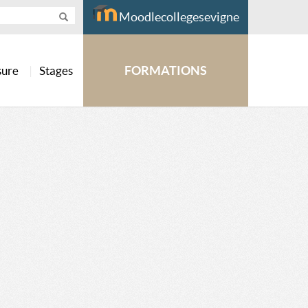
Moodlecollegesevigne
FORMATIONS
sure
Stages