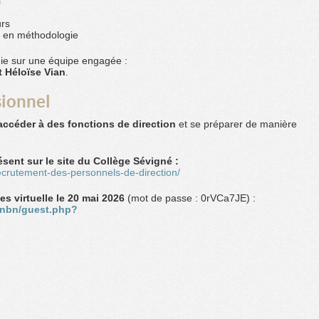
l
urs
t en méthodologie
uie sur une équipe engagée :
t Héloïse Vian
.
sionnel
accéder à des fonctions de direction
et se préparer de manière
sent sur le site du Collège Sévigné :
ecrutement-des-personnels-de-direction/
es virtuelle le 20 mai 2026
(mot de passe : 0rVCa7JE) :
onbn/guest.php?