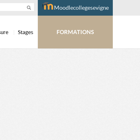
Moodlecollegesevigne
FORMATIONS
sure
Stages