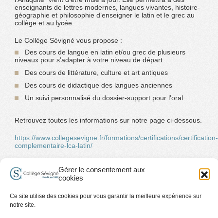
enseignants de lettres modernes, langues vivantes, histoire-
géographie et philosophie d’enseigner le latin et le grec au
collège et au lycée.
Le Collège Sévigné vous propose :
Des cours de langue en latin et/ou grec de plusieurs
niveaux pour s’adapter à votre niveau de départ
Des cours de littérature, culture et art antiques
Des cours de didactique des langues anciennes
Un suivi personnalisé du dossier-support pour l’oral
Retrouvez toutes les informations sur notre page ci-dessous.
https://www.collegesevigne.fr/formations/certifications/certification-
complementaire-lca-latin/
Facebook
Twitter
LinkedIn
Gérer le consentement aux
cookies
Ce site utilise des cookies pour vous garantir la meilleure expérience sur
Travailler à Sévigné
Accessibilité handicap
Plan du site
notre site.
Mentions légales et Conditions d’Utilisation
Contact