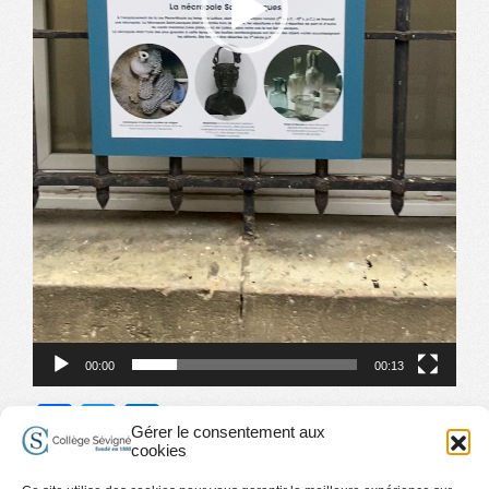
00:00
00:13
Facebook
Twitter
LinkedIn
Gérer le consentement aux
cookies