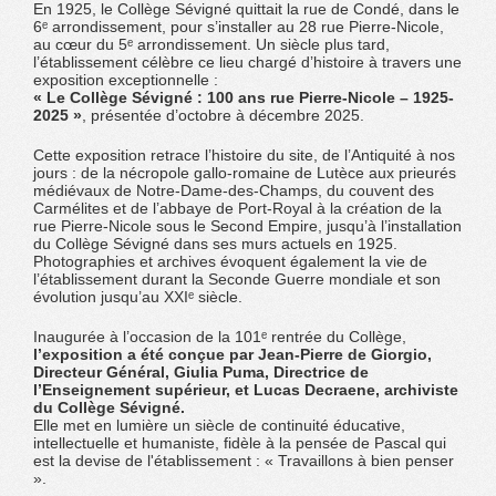
En 1925, le Collège Sévigné quittait la rue de Condé, dans le
6ᵉ arrondissement, pour s’installer au 28 rue Pierre-Nicole,
au cœur du 5ᵉ arrondissement. Un siècle plus tard,
l’établissement célèbre ce lieu chargé d’histoire à travers une
exposition exceptionnelle :
« Le Collège Sévigné : 100 ans rue Pierre-Nicole – 1925-
2025 »
, présentée d’octobre à décembre 2025.
Cette exposition retrace l’histoire du site, de l’Antiquité à nos
jours : de la nécropole gallo-romaine de Lutèce aux prieurés
médiévaux de Notre-Dame-des-Champs, du couvent des
Carmélites et de l’abbaye de Port-Royal à la création de la
rue Pierre-Nicole sous le Second Empire, jusqu’à l’installation
du Collège Sévigné dans ses murs actuels en 1925.
Photographies et archives évoquent également la vie de
l’établissement durant la Seconde Guerre mondiale et son
évolution jusqu’au XXIᵉ siècle.
Inaugurée à l’occasion de la 101ᵉ rentrée du Collège,
l’exposition a été conçue par Jean-Pierre de Giorgio,
Directeur Général, Giulia Puma, Directrice de
l’Enseignement supérieur, et Lucas Decraene, archiviste
du Collège Sévigné.
Elle met en lumière un siècle de continuité éducative,
intellectuelle et humaniste, fidèle à la pensée de Pascal qui
est la devise de l'établissement : « Travaillons à bien penser
».